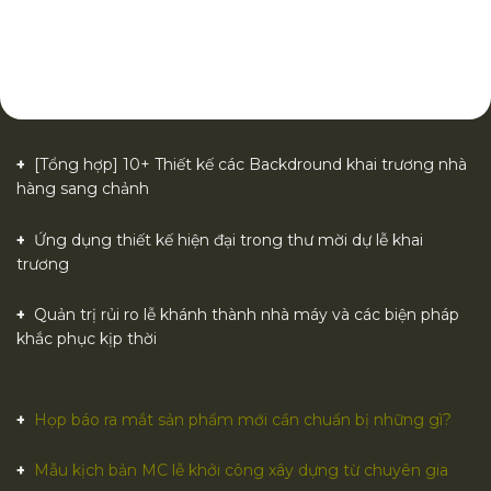
[Tổng hợp] 10+ Thiết kế các Backdround khai trương nhà
hàng sang chảnh
Ứng dụng thiết kế hiện đại trong thư mời dự lễ khai
trương
Quản trị rủi ro lễ khánh thành nhà máy và các biện pháp
khắc phục kịp thời
Họp báo ra mắt sản phẩm mới cần chuẩn bị những gì?
Mẫu kịch bản MC lễ khởi công xây dựng từ chuyên gia