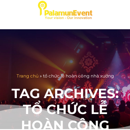
Skip
to
content
Trang chủ
»
tổ chức lễ hoàn công nhà xưởng
TAG ARCHIVES:
TỔ CHỨC LỄ
HOÀN CÔNG