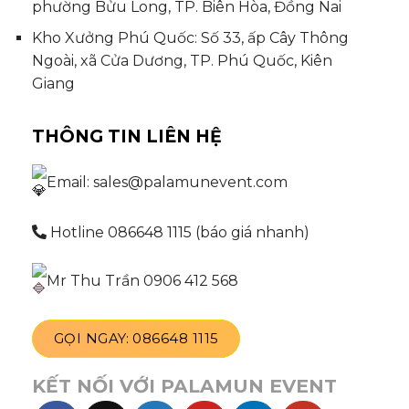
phường Bửu Long, TP. Biên Hòa, Đồng Nai
Kho Xưởng Phú Quốc: Số 33, ấp Cây Thông
Ngoài, xã Cửa Dương, TP. Phú Quốc, Kiên
Giang
THÔNG TIN LIÊN HỆ
Email: sales@palamunevent.com
Hotline 086648 1115 (báo giá nhanh)
Mr Thu Trần 0906 412 568
GỌI NGAY: 086648 1115
KẾT NỐI VỚI PALAMUN EVENT