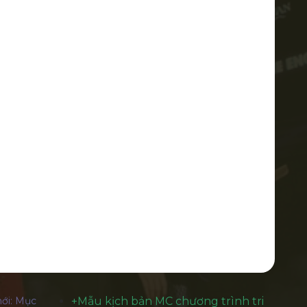
ới: Mục
+
Mẫu kịch bản MC chương trình tri