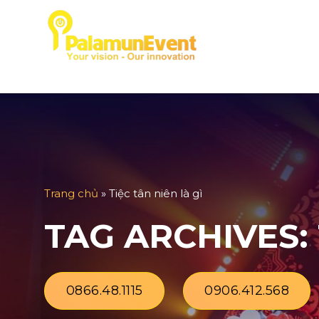
Skip
to
TRANG CHỦ
GIỚ
content
Trang chủ
»
Tiệc tân niên là gì
TAG ARCHIVES:
0866.48.1115
0906.412.568