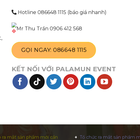
Hotline 086648 1115 (báo giá nhanh)
Mr Thu Trần 0906 412 568
,
GỌI NGAY: 086648 1115
KẾT NỐI VỚI PALAMUN EVENT
 ra mắt sản phẩm mới cần
Tổ chức ra mắt sản phẩm m