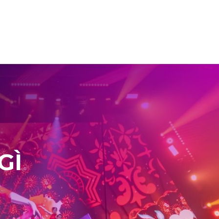
TIN TỨC
LIÊN HỆ
GÌ