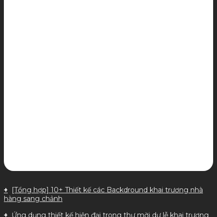
[Tổng hợp] 10+ Thiết kế các Backdround khai trương nhà
hàng sang chảnh
Ứng dụng thiết kế hiện đại trong thư mời dự lễ khai trương