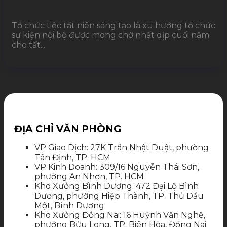
Tổ chức tiệc tất niên sáng tạo là xu hướng tổ chức
sự kiện nội bộ được mong chờ nhất dịp cuối năm
cho tất...
ĐỊA CHỈ VĂN PHÒNG
VP Giao Dịch: 27K Trần Nhật Duật, phường
Tân Định, TP. HCM
VP Kinh Doanh: 309/16 Nguyễn Thái Sơn,
phường An Nhơn, TP. HCM
Kho Xưởng Bình Dương: 472 Đại Lộ Bình
Dương, phường Hiệp Thành, TP. Thủ Dầu
Một, Bình Dương
Kho Xưởng Đồng Nai: 16 Huỳnh Văn Nghệ,
phường Bửu Long, TP. Biên Hòa, Đồng Nai