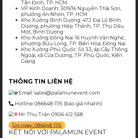
Tân Định, TP. HCM
VP Kinh Doanh: 309/16 Nguyễn Thái Sơn,
phường An Nhơn, TP. HCM
Kho Xưởng Bình Dương: 472 Đại Lộ Bình
Dương, phường Hiệp Thành, TP. Thủ Dầu
Một, Bình Dương
Kho Xưởng Đồng Nai: 16 Huỳnh Văn Nghệ,
phường Bửu Long, TP. Biên Hòa, Đồng Nai
Kho Xưởng Phú Quốc: Số 33, ấp Cây Thông
Ngoài, xã Cửa Dương, TP. Phú Quốc, Kiên
Giang
THÔNG TIN LIÊN HỆ
Email: sales@palamunevent.com
Hotline 086648 1115 (báo giá nhanh)
Mr Thu Trần 0906 412 568
Gọi ngay: 086648 1115
KẾT NỐI VỚI PALAMUN EVENT