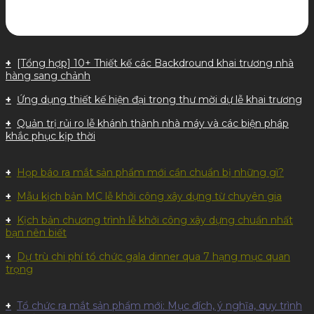
[Tổng hợp] 10+ Thiết kế các Backdround khai trương nhà
hàng sang chảnh
Ứng dụng thiết kế hiện đại trong thư mời dự lễ khai trương
Quản trị rủi ro lễ khánh thành nhà máy và các biện pháp
khắc phục kịp thời
Họp báo ra mắt sản phẩm mới cần chuẩn bị những gì?
Mẫu kịch bản MC lễ khởi công xây dựng từ chuyên gia
Kịch bản chương trình lễ khởi công xây dựng chuẩn nhất
bạn nên biết
Dự trù chi phí tổ chức gala dinner qua 7 hạng mục quan
trọng
Tổ chức ra mắt sản phẩm mới: Mục đích, ý nghĩa, quy trình