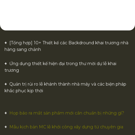
[Tổng hợp] 10+ Thiết kế các Backdround khai trương nhà
hàng sang chảnh
Ứng dụng thiết kế hiện đại trong thư mời dự lễ khai
trương
Quản trị rủi ro lễ khánh thành nhà máy và các biện pháp
khắc phục kịp thời
Họp báo ra mắt sản phẩm mới cần chuẩn bị những gì?
Mẫu kịch bản MC lễ khởi công xây dựng từ chuyên gia