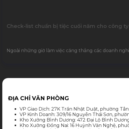
Check-list chuẩn bị tiệc cuối năm cho công ty
Ngoài những giờ làm việc căng thẳng các doanh nghiệp
ĐỊA CHỈ VĂN PHÒNG
VP Giao Dịch: 27K Trần Nhật Duật, phường Tân
VP Kinh Doanh: 309/16 Nguyễn Thái Sơn, phườ
Kho Xưởng Bình Dương: 472 Đại Lộ Bình Dương
Kho Xưởng Đồng Nai: 16 Huỳnh Văn Nghệ, phườ