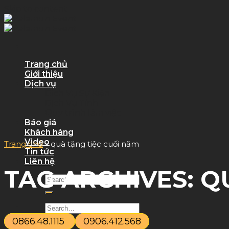
Skip to content
Trang chủ
Giới thiệu
Dịch vụ
Dịch Vụ Sự Kiện
Dịch Vụ Tỉnh
Quy trình làm việc
Báo giá
Khách hàng
Video
Trang chủ
»
quà tặng tiệc cuối năm
Tin tức
Liên hệ
TAG ARCHIVES:
Q
0866.48.1115
0906.412.568