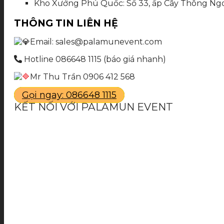
Kho Xưởng Phú Quốc: Số 33, ấp Cây Thông Ngoà
THÔNG TIN LIÊN HỆ
Email: sales@palamunevent.com
Hotline 086648 1115 (báo giá nhanh)
Mr Thu Trần 0906 412 568
Gọi ngay: 086648 1115
KẾT NỐI VỚI PALAMUN EVENT