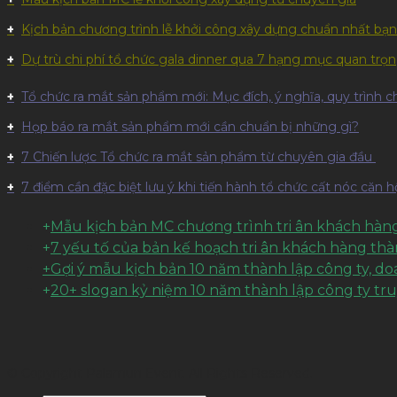
Kịch bản chương trình lễ khởi công xây dựng chuẩn nhất bạn
Dự trù chi phí tổ chức gala dinner qua 7 hạng mục quan trọ
Tổ chức ra mắt sản phẩm mới: Mục đích, ý nghĩa, quy trình chi
Họp báo ra mắt sản phẩm mới cần chuẩn bị những gì?
7 Chiến lược Tổ chức ra mắt sản phẩm từ chuyên gia đầu
7 điểm cần đặc biệt lưu ý khi tiến hành tổ chức cất nóc căn 
+
Mẫu kịch bản MC chương trình tri ân khách hàng
+
7 yếu tố của bản kế hoạch tri ân khách hàng th
+Gợi ý mẫu kịch bản 10 năm thành lập công ty, d
+
20+ slogan kỷ niệm 10 năm thành lập công ty tr
© Copyright Palamun Event. All Rights Reserved.