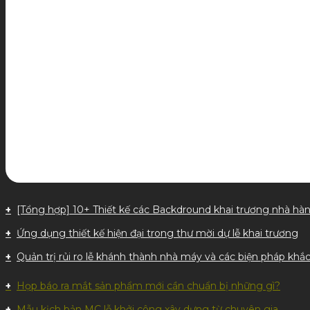
[Tổng hợp] 10+ Thiết kế các Backdround khai trương nhà hà
Ứng dụng thiết kế hiện đại trong thư mời dự lễ khai trương
Quản trị rủi ro lễ khánh thành nhà máy và các biện pháp khắc
Họp báo ra mắt sản phẩm mới cần chuẩn bị những gì?
Mẫu kịch bản MC lễ khởi công xây dựng từ chuyên gia