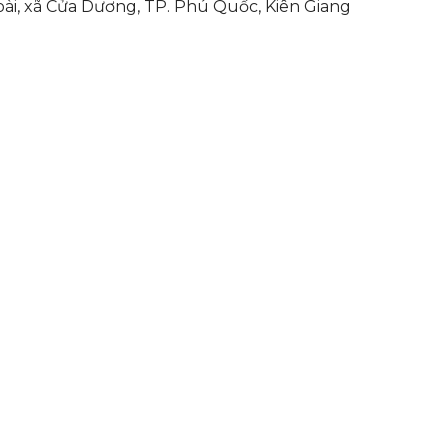
i, xã Cửa Dương, TP. Phú Quốc, Kiên Giang