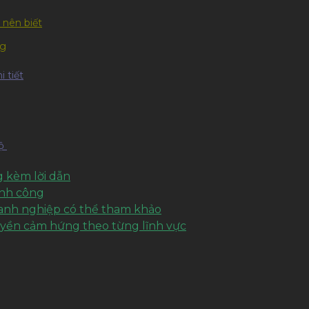
 nên biết
ng
 tiết
hộ
 kèm lời dẫn
ành công
oanh nghiệp có thể tham khảo
uyền cảm hứng theo từng lĩnh vực