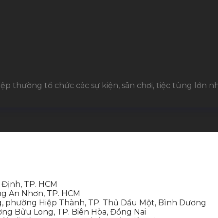
 thường tổ chức các sự kiện, sân chơi, tiệc tùng lớn nhỏ
 Định, TP. HCM
ng An Nhơn, TP. HCM
, phường Hiệp Thành, TP. Thủ Dầu Một, Bình Dương
ng Bửu Long, TP. Biên Hòa, Đồng Nai