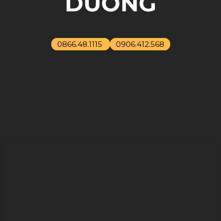
DƯƠNG
0866.48.1115
0906.412.568