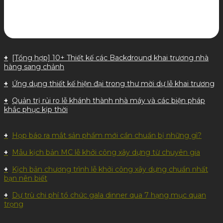
[Tổng hợp] 10+ Thiết kế các Backdround khai trương nhà
hàng sang chảnh
Ứng dụng thiết kế hiện đại trong thư mời dự lễ khai trương
Quản trị rủi ro lễ khánh thành nhà máy và các biện pháp
khắc phục kịp thời
Họp báo ra mắt sản phẩm mới cần chuẩn bị những gì?
Mẫu kịch bản MC lễ khởi công xây dựng từ chuyên gia
Kịch bản chương trình lễ khởi công xây dựng chuẩn nhất
bạn nên biết
Dự trù chi phí tổ chức gala dinner qua 7 hạng mục quan
trọng