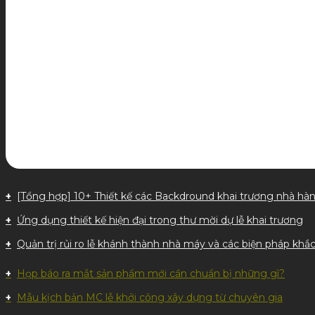
[Tổng hợp] 10+ Thiết kế các Backdround khai trương nhà hà
Ứng dụng thiết kế hiện đại trong thư mời dự lễ khai trương
Quản trị rủi ro lễ khánh thành nhà máy và các biện pháp khắc
Họp báo ra mắt sản phẩm mới cần chuẩn bị những gì?
Mẫu kịch bản MC lễ khởi công xây dựng từ chuyên gia