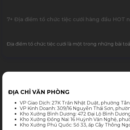
7+ Địa điểm tổ chức tiệc cưới hàng đầu HOT 
Địa điểm tổ chức tiệc cưới là một trong những bài toá
ĐỊA CHỈ VĂN PHÒNG
VP Giao Dịch: 27K Trần Nhật Duật, phường Tân
VP Kinh Doanh: 309/16 Nguyễn Thái Sơn, phườ
Kho Xưởng Bình Dương: 472 Đại Lộ Bình Dương
Kho Xưởng Đồng Nai: 16 Huỳnh Văn Nghệ, phườ
Kho Xưởng Phú Quốc: Số 33, ấp Cây Thông Ngoà