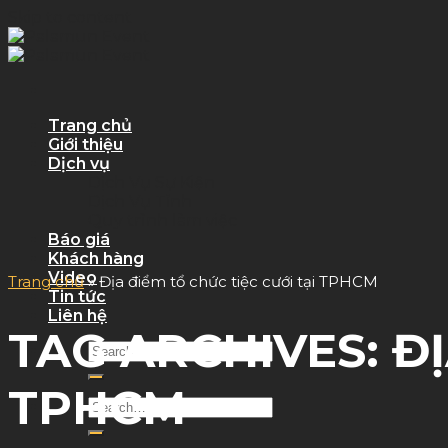
Skip to content
Trang chủ
Giới thiệu
Dịch vụ
Dịch Vụ Sự Kiện
Dịch Vụ Tỉnh
Quy trình làm việc
Báo giá
Khách hàng
Video
Trang chủ
»
Địa điểm tổ chức tiệc cưới tại TPHCM
Tin tức
Liên hệ
TAG ARCHIVES:
ĐỊ
TPHCM