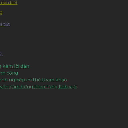
 nên biết
ng
 tiết
hộ
 kèm lời dẫn
ành công
oanh nghiệp có thể tham khảo
uyền cảm hứng theo từng lĩnh vực