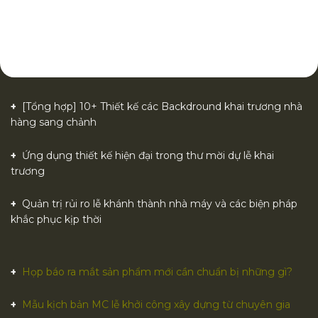
[Tổng hợp] 10+ Thiết kế các Backdround khai trương nhà
hàng sang chảnh
Ứng dụng thiết kế hiện đại trong thư mời dự lễ khai
trương
Quản trị rủi ro lễ khánh thành nhà máy và các biện pháp
khắc phục kịp thời
Họp báo ra mắt sản phẩm mới cần chuẩn bị những gì?
Mẫu kịch bản MC lễ khởi công xây dựng từ chuyên gia