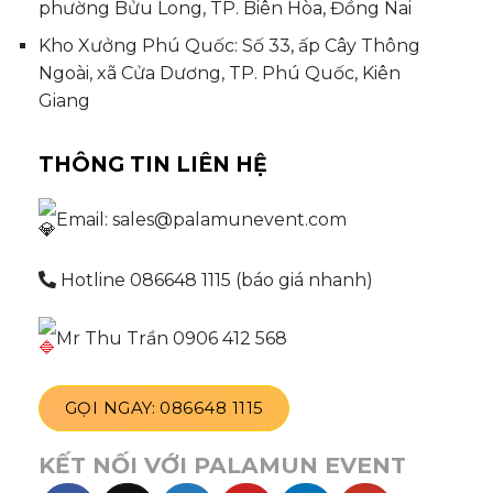
phường Bửu Long, TP. Biên Hòa, Đồng Nai
Kho Xưởng Phú Quốc: Số 33, ấp Cây Thông
Ngoài, xã Cửa Dương, TP. Phú Quốc, Kiên
Giang
THÔNG TIN LIÊN HỆ
Email: sales@palamunevent.com
Hotline 086648 1115 (báo giá nhanh)
Mr Thu Trần 0906 412 568
GỌI NGAY: 086648 1115
KẾT NỐI VỚI PALAMUN EVENT