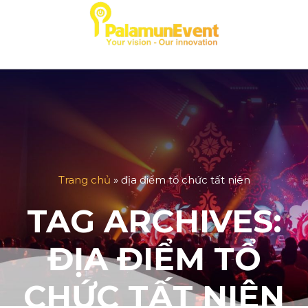
Skip
to
content
Trang chủ
»
địa điểm tổ chức tất niên
TAG ARCHIVES:
ĐỊA ĐIỂM TỔ
CHỨC TẤT NIÊN