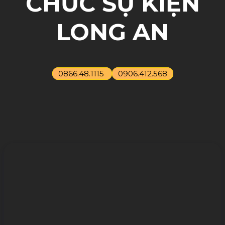
CHỨC SỰ KIỆN
LONG AN
0866.48.1115
0906.412.568