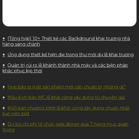
[Tổng hợp] 10+ Thiết kế các Backdround khai trương nhà
hàng sang chảnh
Ứng dụng thiết kế hiện đại trong thư mời dự lễ khai trương
Quản trị rủi ro lễ khánh thành nhà máy và các biện pháp
khắc phục kịp thời
Họp báo ra mắt sản phẩm mới cần chuẩn bị những gì?
Mẫu kịch bản MC lễ khởi công xây dựng từ chuyên gia
Kịch bản chương trình lễ khởi công xây dựng chuẩn nhất
bạn nên biết
Dự trù chi phí tổ chức gala dinner qua 7 hạng mục quan
trọng