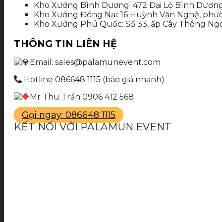
Kho Xưởng Bình Dương: 472 Đại Lộ Bình Dương
Kho Xưởng Đồng Nai: 16 Huỳnh Văn Nghệ, phườ
Kho Xưởng Phú Quốc: Số 33, ấp Cây Thông Ngoà
THÔNG TIN LIÊN HỆ
Email: sales@palamunevent.com
Hotline 086648 1115 (báo giá nhanh)
Mr Thu Trần 0906 412 568
Gọi ngay: 086648 1115
KẾT NỐI VỚI PALAMUN EVENT