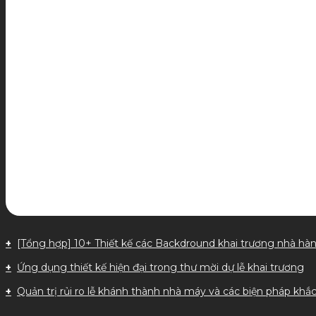
[Tổng hợp] 10+ Thiết kế các Backdround khai trương nhà hà
Ứng dụng thiết kế hiện đại trong thư mời dự lễ khai trương
Quản trị rủi ro lễ khánh thành nhà máy và các biện pháp khắc