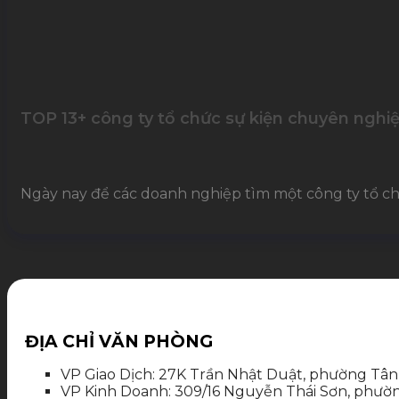
TOP 13+ công ty tổ chức sự kiện chuyên nghi
Ngày nay để các doanh nghiệp tìm một công ty tổ ch
ĐỊA CHỈ VĂN PHÒNG
VP Giao Dịch: 27K Trần Nhật Duật, phường Tân
VP Kinh Doanh: 309/16 Nguyễn Thái Sơn, phườ