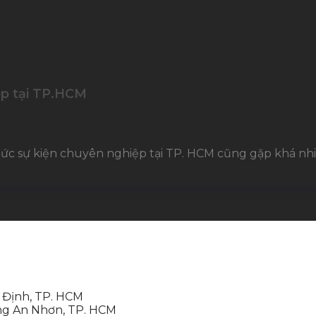
ệp tại TP.HCM
ức sự kiện chuyên nghiệp tại TP. HCM cũng gặp khá nhi
 Định, TP. HCM
ng An Nhơn, TP. HCM