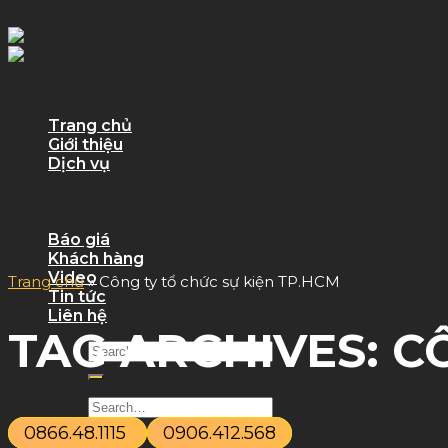
Skip to content
Trang chủ
Giới thiệu
Dịch vụ
Dịch Vụ Sự Kiện
Dịch Vụ Tỉnh
Quy trình làm việc
Báo giá
Khách hàng
Video
Trang chủ
»
Công ty tổ chức sự kiện TP.HCM
Tin tức
Liên hệ
TAG ARCHIVES:
C
0866.48.1115
0906.412.568