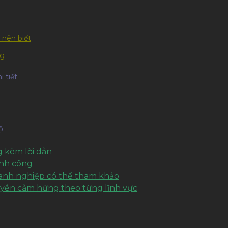
 nên biết
ng
 tiết
hộ
 kèm lời dẫn
ành công
oanh nghiệp có thể tham khảo
uyền cảm hứng theo từng lĩnh vực