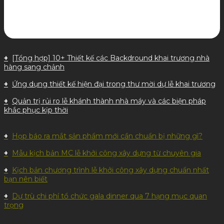
[Tổng hợp] 10+ Thiết kế các Backdround khai trương nhà
hàng sang chảnh
Ứng dụng thiết kế hiện đại trong thư mời dự lễ khai trương
Quản trị rủi ro lễ khánh thành nhà máy và các biện pháp
khắc phục kịp thời
Họp báo ra mắt sản phẩm mới cần chuẩn bị những gì?
Mẫu kịch bản MC lễ khởi công xây dựng từ chuyên gia
Kịch bản chương trình lễ khởi công xây dựng chuẩn nhất
bạn nên biết
Dự trù chi phí tổ chức gala dinner qua 7 hạng mục quan
trọng